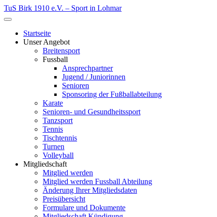
Zum
TuS Birk 1910 e.V. – Sport in Lohmar
Inhalt
Menü
springen
öffnen
Startseite
Unser Angebot
Breitensport
Fussball
Ansprechpartner
Jugend / Juniorinnen
Senioren
Sponsoring der Fußballabteilung
Karate
Senioren- und Gesundheitssport
Tanzsport
Tennis
Tischtennis
Turnen
Volleyball
Mitgliedschaft
Mitglied werden
Mitglied werden Fussball Abteilung
Änderung Ihrer Mitgliedsdaten
Preisübersicht
Formulare und Dokumente
Mitgliedschaft Kündigung