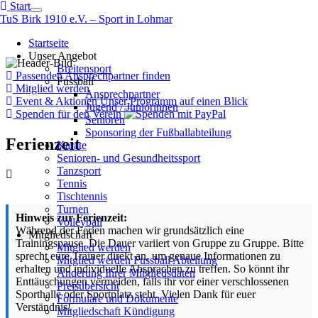
Start
Zum
Menü
TuS Birk 1910 e.V. – Sport in Lohmar
Inhalt
öffnen
springen
Startseite
Unser Angebot
Breitensport
Passenden Ansprechpartner finden
Fussball
Mitglied werden
Ansprechpartner
Event & Aktionen
Unser Programm auf einen Blick
Jugend / Juniorinnen
Spenden für den Verein
Senioren
Sponsoring der Fußballabteilung
Ferienzeit
Karate
Senioren- und Gesundheitssport
Tanzsport
Tennis
Tischtennis
Turnen
Hinweis zur Ferienzeit:
Volleyball
Während der Ferien machen wir grundsätzlich eine
Mitgliedschaft
Trainingspause. Die Dauer variiert von Gruppe zu Gruppe. Bitte
Mitglied werden
sprecht eure Trainer direkt an, um genaue Informationen zu
Mitglied werden Fussball Abteilung
erhalten und individuelle Absprachen zu treffen. So könnt ihr
Änderung Ihrer Mitgliedsdaten
Enttäuschungen vermeiden, falls ihr vor einer verschlossenen
Preisübersicht
Sporthalle oder Sportplatz steht. Vielen Dank für euer
Formulare und Dokumente
Verständnis!
Mitgliedschaft Kündigung